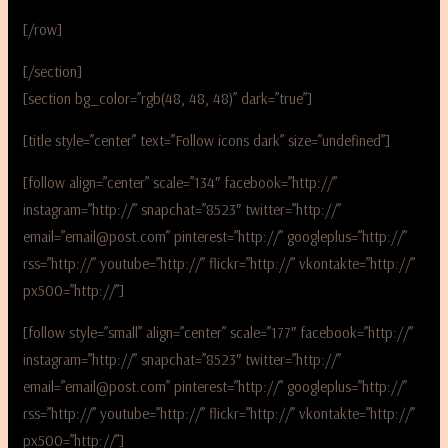
[/row]
[/section]
[section bg_color=”rgb(48, 48, 48)” dark=”true”]
[title style=”center” text=”Follow icons dark” size=”undefined”]
[follow align=”center” scale=”134″ facebook=”http://”
instagram=”http://” snapchat=”8523″ twitter=”http://”
email=”email@post.com” pinterest=”http://” googleplus=”http://”
rss=”http://” youtube=”http://” flickr=”http://” vkontakte=”http://”
px500=”http://”]
[follow style=”small” align=”center” scale=”177″ facebook=”http://”
instagram=”http://” snapchat=”8523″ twitter=”http://”
email=”email@post.com” pinterest=”http://” googleplus=”http://”
rss=”http://” youtube=”http://” flickr=”http://” vkontakte=”http://”
px500=”http://”]