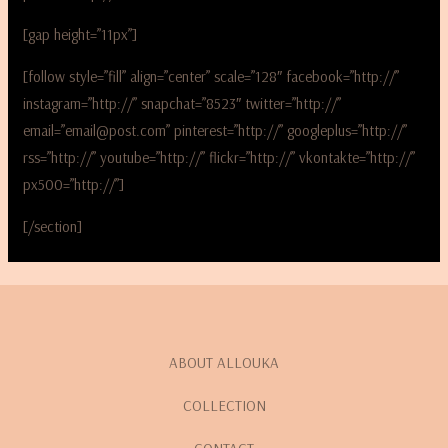
[gap height=”11px”]
[follow style=”fill” align=”center” scale=”128″ facebook=”http://”
instagram=”http://” snapchat=”8523″ twitter=”http://”
email=”email@post.com” pinterest=”http://” googleplus=”http://”
rss=”http://” youtube=”http://” flickr=”http://” vkontakte=”http://”
px500=”http://”]
[/section]
ABOUT ALLOUKA
COLLECTION