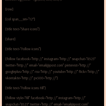
[row]
[col span__sm=”12″]
[title text=”Share icons”]
[share]
[title text=”Follow icons”]
[follow facebook=”http://” instagram=”http://” snapchat=”8523″
twitter=”http://” email=”email@post.com” pinterest=”http://”
googleplus=”http://” rss=”http://” youtube=”http://” flickr=”http://”
vkontakte=”http://” px500=”http://”]
[title text=”Follow icons Fill”]
[follow style=”fill” facebook=”http://” instagram=”http://”
snapchat=”8523″ twitter=”http://” email=”email@post.com”