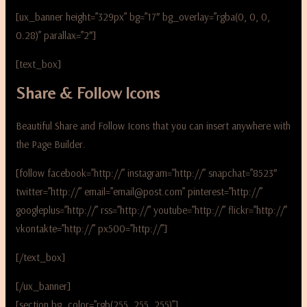
[ux_banner height=”329px” bg=”17″ bg_overlay=”rgba(0, 0, 0,
0.28)” parallax=”2″]
[text_box]
Share & Follow Icons
Beautiful Share and Follow Icons that you can insert anywhere with
the Page Builder.
[follow facebook=”http://” instagram=”http://” snapchat=”8523″
twitter=”http://” email=”email@post.com” pinterest=”http://”
googleplus=”http://” rss=”http://” youtube=”http://” flickr=”http://”
vkontakte=”http://” px500=”http://”]
[/text_box]
[/ux_banner]
[section bg_color=”rgb(255, 255, 255)”]