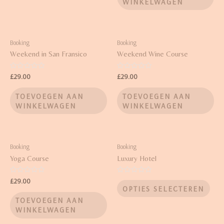
WINKELWAGEN
Booking
Booking
Weekend in San Fransico
Weekend Wine Course
Waardering
Waardering
£
29.00
£
29.00
0
0
uit
uit
5
5
TOEVOEGEN AAN
TOEVOEGEN AAN
WINKELWAGEN
WINKELWAGEN
Booking
Booking
Yoga Course
Luxury Hotel
Waardering
Waardering
£
29.00
0
0
OPTIES SELECTEREN
uit
uit
5
5
TOEVOEGEN AAN
WINKELWAGEN