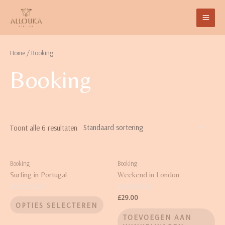
Home
/ Booking
Booking
Toont alle 6 resultaten
Booking
Booking
Surfing in Portugal
Weekend in London
Waardering
Waardering
£
29.00
0
0
OPTIES SELECTEREN
uit
uit
5
5
TOEVOEGEN AAN