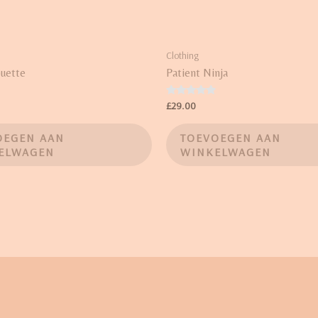
Clothing
ouette
Patient Ninja
Waardering
£
29.00
4.67
uit 5
OEGEN AAN
TOEVOEGEN AAN
ELWAGEN
WINKELWAGEN