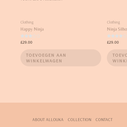
Clothing
Clothing
Happy Ninja
Ninja Silh
Waardering
Waardering
£
29.00
£
29.00
3.00
4.00
uit 5
uit 5
TOEVOEGEN AAN
TOEV
WINKELWAGEN
WINK
ABOUT ALLOUKA
COLLECTION
CONTACT