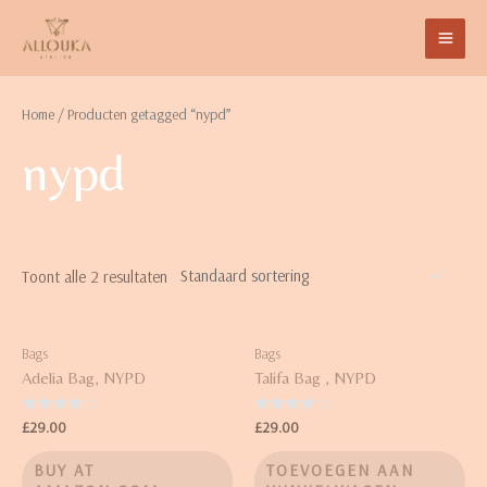
Home
/ Producten getagged “nypd”
nypd
Toont alle 2 resultaten
Bags
Bags
Adelia Bag, NYPD
Talifa Bag , NYPD
Waardering
Waardering
£
29.00
£
29.00
4.00
4.00
uit 5
uit 5
BUY AT
TOEVOEGEN AAN