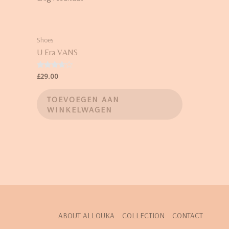
Shoes
U Era VANS
Waardering
£
29.00
3.50
uit 5
TOEVOEGEN AAN
WINKELWAGEN
ABOUT ALLOUKA
COLLECTION
CONTACT