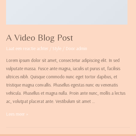
A Video Blog Post
Laat een reactie achter
/
Style
/ Door
admin
Lorem ipsum dolor sit amet, consectetur adipiscing elit. In sed
vulputate massa. Fusce ante magna, iaculis ut purus ut, facilisis
ultrices nibh. Quisque commodo nunc eget tortor dapibus, et
tristique magna convallis. Phasellus egestas nunc eu venenatis
vehicula. Phasellus et magna nulla. Proin ante nunc, mollis a lectus
ac, volutpat placerat ante. Vestibulum sit amet …
Lees meer »