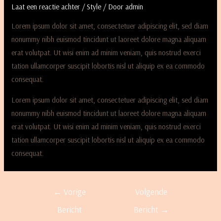
Laat een reactie achter
/
Style
/ Door
admin
Lorem ipsum dolor sit amet, consectetuer adipiscing elit, sed diam
nonummy nibh euismod tincidunt ut laoreet dolore magna aliquam
erat volutpat. Ut wisi enim ad minim veniam, quis nostrud exerci
tation ullamcorper suscipit lobortis nisl ut aliquip ex ea commodo
consequat.
Lorem ipsum dolor sit amet, consectetuer adipiscing elit, sed diam
nonummy nibh euismod tincidunt ut laoreet dolore magna aliquam
erat volutpat. Ut wisi enim ad minim veniam, quis nostrud exerci
tation ullamcorper suscipit lobortis nisl ut aliquip ex ea commodo
consequat.
←
Vorige
Volgende
Bericht
Bericht
→