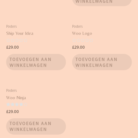
WINKELWAGEN
Posters
Posters
Ship Your Idea
Woo Logo
Waardering
Waardering
£
29.00
£
29.00
0
0
uit
uit
5
5
TOEVOEGEN AAN
TOEVOEGEN AAN
WINKELWAGEN
WINKELWAGEN
Posters
Woo Ninja
Waardering
£
29.00
4.00
uit 5
TOEVOEGEN AAN
WINKELWAGEN