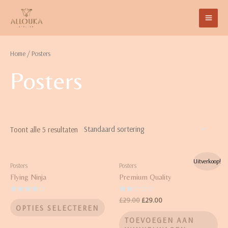
Home
/ Posters
Posters
Toont alle 5 resultaten
Uitverkoop!
Posters
Posters
Flying Ninja
Premium Quality
Waardering
Waardering
£
29.00
£
29.00
4.17
2.00
OPTIES SELECTEREN
uit 5
uit 5
TOEVOEGEN AAN