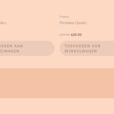
Posters
Idea
Premium Quality
Waardering
£
29.00
£
29.00
2.00
uit 5
OEGEN AAN
TOEVOEGEN AAN
ELWAGEN
WINKELWAGEN