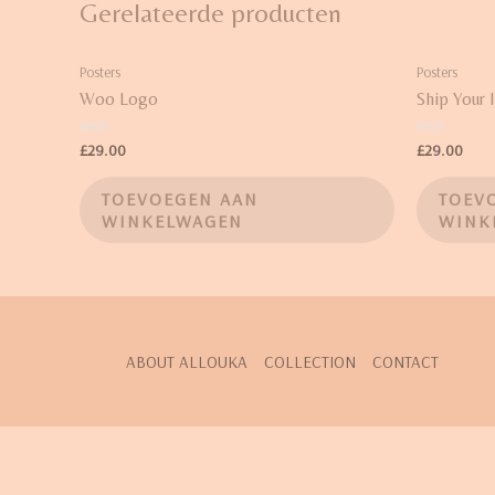
Gerelateerde producten
Posters
Posters
Woo Logo
Ship Your 
Waardering
Waardering
£
29.00
£
29.00
0
0
uit
uit
5
5
TOEVOEGEN AAN
TOEV
WINKELWAGEN
WINK
ABOUT ALLOUKA
COLLECTION
CONTACT