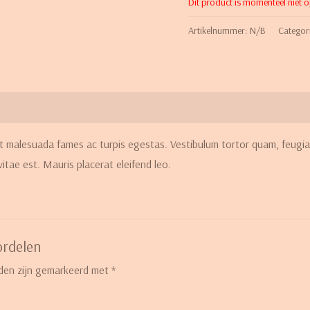
Dit product is momenteel niet 
Artikelnummer:
N/B
Categor
t malesuada fames ac turpis egestas. Vestibulum tortor quam, feugiat
itae est. Mauris placerat eleifend leo.
ordelen
lden zijn gemarkeerd met
*