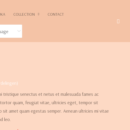
UKA
COLLECTION
CONTACT
delingen)
i tristique senectus et netus et malesuada fames ac
tortor quam, feugiat vitae, ultricies eget, tempor sit
o sit amet quam egestas semper. Aenean ultricies mi vitae
nd leo.