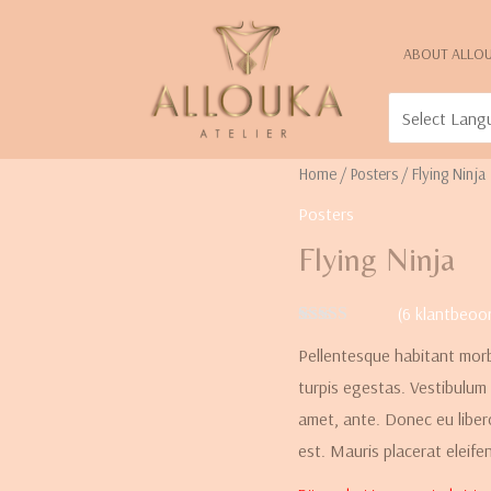
ABOUT ALLO
Home
/
Posters
/ Flying Ninja
Posters
Flying Ninja
(
6
klantbeoor
Waardering
6
Pellentesque habitant morb
4.17
op 5
gebaseerd
turpis egestas. Vestibulum 
op
klantbeoordelingen
amet, ante. Donec eu liber
est. Mauris placerat eleife