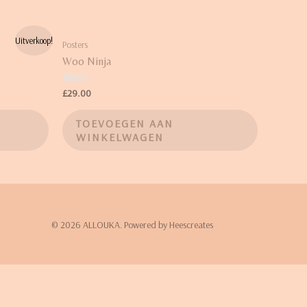
Uitverkoop!
Posters
Woo Ninja
Waardering
£
29.00
4.00
uit 5
TOEVOEGEN AAN
WINKELWAGEN
© 2026 ALLOUKA. Powered by Heescreates