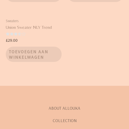
Sweaters
Union Sweater NLY Trend
Waardering
£
29.00
3.50
uit 5
TOEVOEGEN AAN
WINKELWAGEN
ABOUT ALLOUKA
COLLECTION