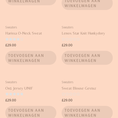
TOEVOEGEN AAN
WINKELWAGEN
WINKELWAGEN
Sweaters
Sweaters
Harissa O-Neck Sweat
Lenox Star Knit Hunkydory
Waardering
Waardering
£
29.00
£
29.00
4.00
0
uit 5
uit
5
TOEVOEGEN AAN
TOEVOEGEN AAN
WINKELWAGEN
WINKELWAGEN
Sweaters
Sweaters
On1 Jersey UNIF
Sweat Blouse Gestuz
Waardering
Waardering
£
29.00
£
29.00
5.00
0
uit 5
uit
5
TOEVOEGEN AAN
TOEVOEGEN AAN
WINKELWAGEN
WINKELWAGEN