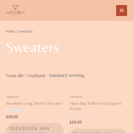
Home
/ Sweaters
Sweaters
Toont alle 7 resultaten
Sweaters
Sweaters
Brooklyn Long Sleeve Sweater
Fluro Big Pullover Designers
Remix
Waardering
£
29.00
4.00
Waardering
£
29.00
uit 5
0
TOEVOEGEN AAN
uit
5