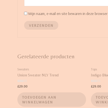
Mijn naam, e-mail en site bewaren in deze browser
Gerelateerde producten
Sweaters
Tops
Union Sweater NLY Trend
Indigo Blu
Waardering
Waardering
£
29.00
£
29.00
3.50
4.00
uit 5
uit 5
TOEVOEGEN AAN
TOEV
WINKELWAGEN
WINK