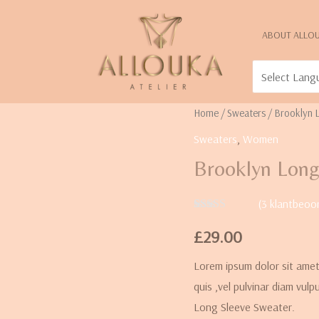
ABOUT ALLO
Home
/
Sweaters
/ Brooklyn 
Sweaters
,
Women
Brooklyn Long
(
3
klantbeoor
Waardering
3
4.00
£
29.00
op 5
gebaseerd
op
Lorem ipsum dolor sit amet,
klantbeoordelingen
quis ,vel pulvinar diam vul
Long Sleeve Sweater.