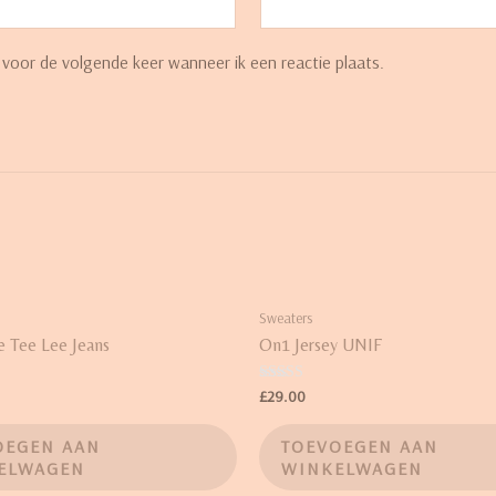
 voor de volgende keer wanneer ik een reactie plaats.
Sweaters
e Tee Lee Jeans
On1 Jersey UNIF
Waardering
£
29.00
5.00
uit 5
OEGEN AAN
TOEVOEGEN AAN
ELWAGEN
WINKELWAGEN