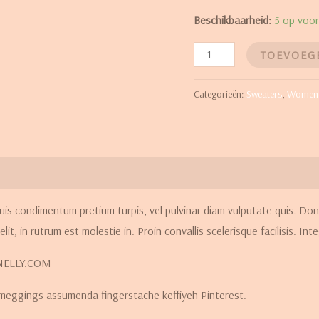
Beschikbaarheid:
5 op voo
TOEVOEG
Categorieën:
Sweaters
,
Women
uis condimentum pretium turpis, vel pulvinar diam vulputate quis. Don
lit, in rutrum est molestie in. Proin convallis scelerisque facilisis. Inte
 NELLY.COM
 meggings assumenda fingerstache keffiyeh Pinterest.