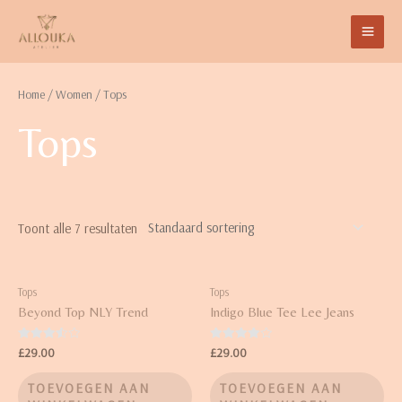
Home
/
Women
/ Tops
Tops
Toont alle 7 resultaten
Tops
Tops
Beyond Top NLY Trend
Indigo Blue Tee Lee Jeans
Waardering
Waardering
£
29.00
£
29.00
3.50
4.00
uit 5
uit 5
TOEVOEGEN AAN
TOEVOEGEN AAN