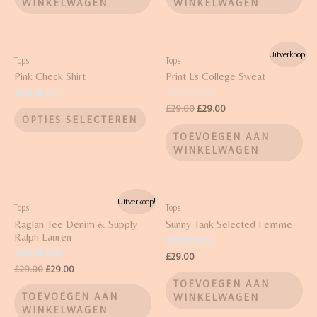
WINKELWAGEN
WINKELWAGEN
Uitverkoop!
Tops
Tops
Pink Check Shirt
Print Ls College Sweat
Waardering
Waardering
£
29.00
£
29.00
3.50
0
OPTIES SELECTEREN
uit 5
uit
5
TOEVOEGEN AAN
WINKELWAGEN
Uitverkoop!
Tops
Tops
Raglan Tee Denim & Supply
Sunny Tank Selected Femme
Ralph Lauren
Waardering
£
29.00
4.50
Waardering
£
29.00
£
29.00
uit 5
5.00
TOEVOEGEN AAN
uit 5
TOEVOEGEN AAN
WINKELWAGEN
WINKELWAGEN