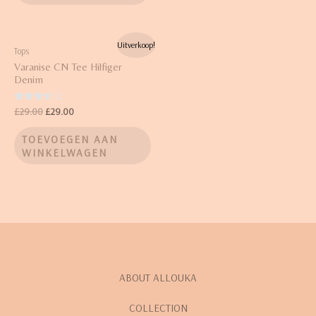
Uitverkoop!
Tops
Varanise CN Tee Hilfiger
Denim
Waardering
£
29.00
£
29.00
3.50
uit 5
TOEVOEGEN AAN
WINKELWAGEN
ABOUT ALLOUKA
COLLECTION