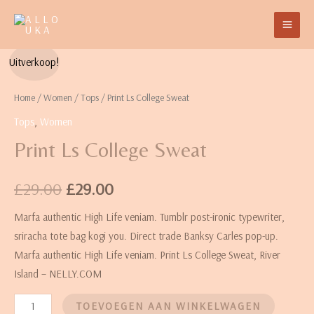
Uitverkoop!
Home
/
Women
/
Tops
/ Print Ls College Sweat
Tops
,
Women
Print Ls College Sweat
£
29.00
£
29.00
Marfa authentic High Life veniam. Tumblr post-ironic typewriter,
sriracha tote bag kogi you. Direct trade Banksy Carles pop-up.
Marfa authentic High Life veniam. Print Ls College Sweat, River
Island – NELLY.COM
TOEVOEGEN AAN WINKELWAGEN