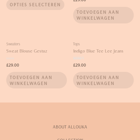
3.50
4.50
OPTIES SELECTEREN
uit 5
uit 5
TOEVOEGEN AAN
WINKELWAGEN
Sweaters
Tops
Sweat Blouse Gestuz
Indigo Blue Tee Lee Jeans
Waardering
Waardering
£
29.00
£
29.00
0
4.00
uit
uit 5
5
TOEVOEGEN AAN
TOEVOEGEN AAN
WINKELWAGEN
WINKELWAGEN
ABOUT ALLOUKA