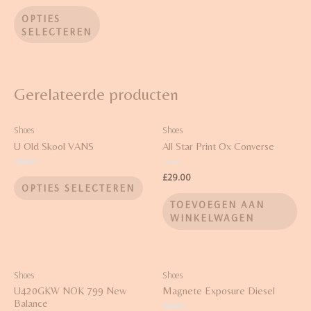
Waardering
4.00
OPTIES
uit 5
SELECTEREN
Gerelateerde producten
Shoes
Shoes
U Old Skool VANS
All Star Print Ox Converse
Waardering
Waardering
£
29.00
3.67
0
OPTIES SELECTEREN
uit 5
uit
5
TOEVOEGEN AAN
WINKELWAGEN
Shoes
Shoes
U420GKW NOK 799 New
Magnete Exposure Diesel
Balance