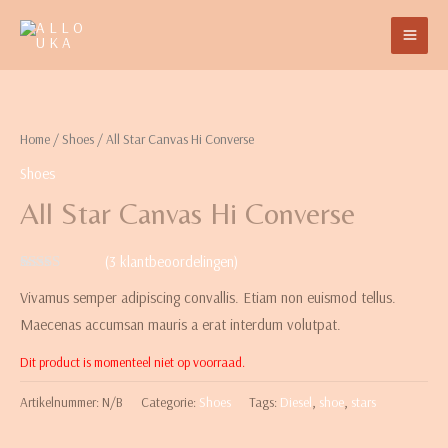
Home
/
Shoes
/ All Star Canvas Hi Converse
Shoes
All Star Canvas Hi Converse
(
3
klantbeoordelingen)
Waardering
3
Vivamus semper adipiscing convallis. Etiam non euismod tellus.
4.33
op 5
gebaseerd
Maecenas accumsan mauris a erat interdum volutpat.
op
klantbeoordelingen
Dit product is momenteel niet op voorraad.
Artikelnummer:
N/B
Categorie:
Shoes
Tags:
Diesel
,
shoe
,
stars