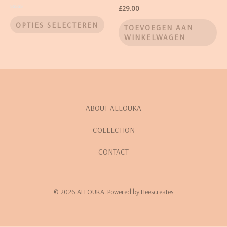
Waardering
£
29.00
5.00
Waardering
uit 5
0
OPTIES SELECTEREN
TOEVOEGEN AAN
uit
5
WINKELWAGEN
ABOUT ALLOUKA
COLLECTION
CONTACT
© 2026 ALLOUKA. Powered by Heescreates