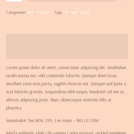
Categorieën:
Men
,
T-Shirts
Tags:
Lee
,
man
,
t-shirt
Beschrijving
Beoordelingen (0)
Lorem ipsum dolor sit amet, consectetur adipiscing elit. Vestibulum
iaculis massa nec velit commodo lobortis. Quisque diam lacus,
tincidunt vitae eros porta, sagittis rhoncus est. Quisque sed justo a
erat lobortis gravida. Suspendisse nibh neque, hendrerit vel nisi at,
ultrices adipiscing justo. Nunc ullamcorper molestie felis at
pharetra.
Jeansmaker Tee NOK 299, Lee Jeans – NELLY.COM
Marfa authentic High Life veniam Carles nostrud, pickled meggings