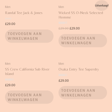
Uitverkoop!
Men
Men
Randal Tee Jack & Jones
Wicked SS O-Neck Selected
Homme
Waardering
£
29.00
0
Waardering
£
29.00
£
29.00
uit
4.00
5
TOEVOEGEN AAN
uit 5
TOEVOEGEN AAN
WINKELWAGEN
WINKELWAGEN
Men
Men
SS Crew California Sub River
Osaka Entry Tee Superdry
Island
Waardering
£
29.00
4.00
Waardering
£
29.00
uit 5
3.67
TOEVOEGEN AAN
uit 5
TOEVOEGEN AAN
WINKELWAGEN
WINKELWAGEN