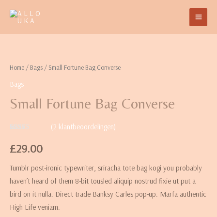
Home
/
Bags
/ Small Fortune Bag Converse
Bags
Small Fortune Bag Converse
(
2
klantbeoordelingen)
Waardering
2
4.00
op 5
£
29.00
gebaseerd
op
klantbeoordelingen
Tumblr post-ironic typewriter, sriracha tote bag kogi you probably
haven’t heard of them 8-bit tousled aliquip nostrud fixie ut put a
bird on it nulla. Direct trade Banksy Carles pop-up. Marfa authentic
High Life veniam.