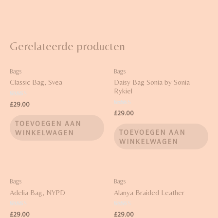
Gerelateerde producten
Bags
Bags
Classic Bag, Svea
Daisy Bag Sonia by Sonia
Rykiel
Waardering
£
29.00
3.50
Waardering
£
29.00
uit 5
3.50
TOEVOEGEN AAN
uit 5
TOEVOEGEN AAN
WINKELWAGEN
WINKELWAGEN
Bags
Bags
Adelia Bag, NYPD
Alanya Braided Leather
Waardering
Waardering
£
29.00
£
29.00