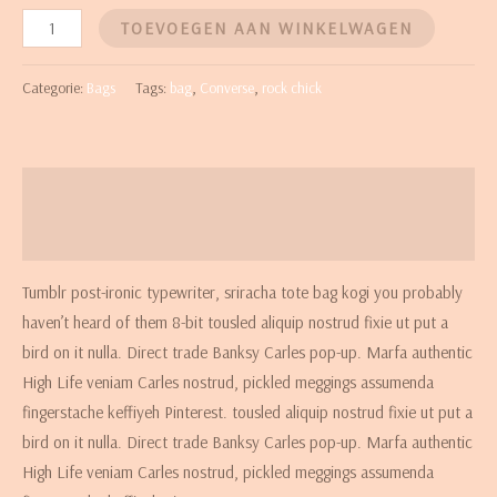
TOEVOEGEN AAN WINKELWAGEN
Categorie:
Bags
Tags:
bag
,
Converse
,
rock chick
Beschrijving
Beoordelingen (2)
Tumblr post-ironic typewriter, sriracha tote bag kogi you probably
haven’t heard of them 8-bit tousled aliquip nostrud fixie ut put a
bird on it nulla. Direct trade Banksy Carles pop-up. Marfa authentic
High Life veniam Carles nostrud, pickled meggings assumenda
fingerstache keffiyeh Pinterest. tousled aliquip nostrud fixie ut put a
bird on it nulla. Direct trade Banksy Carles pop-up. Marfa authentic
High Life veniam Carles nostrud, pickled meggings assumenda