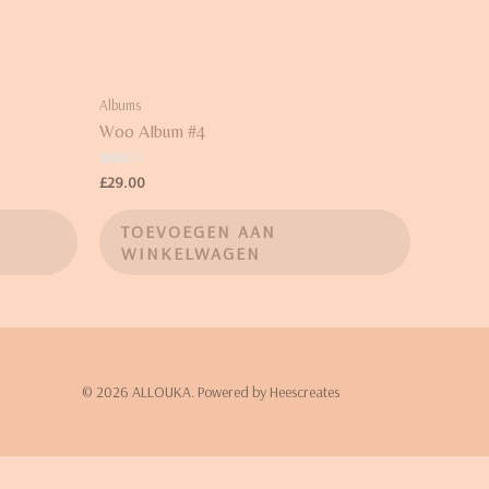
Albums
Woo Album #4
Waardering
£
29.00
5.00
uit 5
TOEVOEGEN AAN
WINKELWAGEN
© 2026 ALLOUKA. Powered by Heescreates