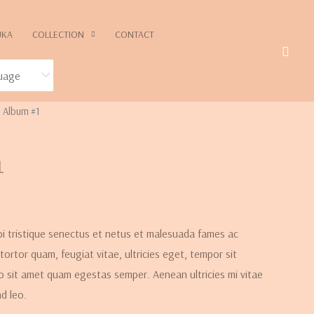
UKA
COLLECTION
CONTACT
 Album #1
1
i tristique senectus et netus et malesuada fames ac
tortor quam, feugiat vitae, ultricies eget, tempor sit
o sit amet quam egestas semper. Aenean ultricies mi vitae
nd leo.