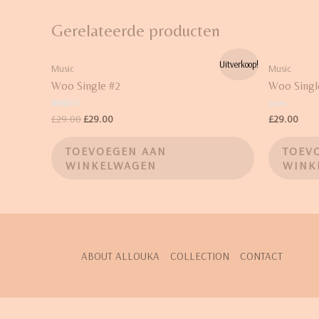
Gerelateerde producten
Uitverkoop!
Music
Music
Woo Single #2
Woo Singl
Waardering
Waardering
£
29.00
£
29.00
£
29.00
4.75
0
uit 5
uit
5
TOEVOEGEN AAN
TOEV
WINKELWAGEN
WINK
ABOUT ALLOUKA
COLLECTION
CONTACT