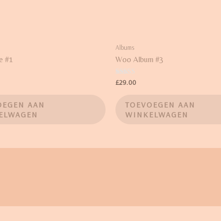
Albums
e #1
Woo Album #3
Waardering
£
29.00
3.50
uit 5
OEGEN AAN
TOEVOEGEN AAN
ELWAGEN
WINKELWAGEN