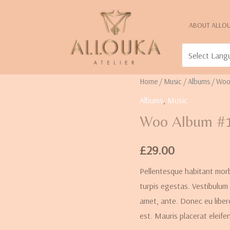
ABOUT ALLO
Home
/
Music
/
Albums
/ Woo
Albums
,
Music
Woo Album #
£
29.00
Pellentesque habitant morb
turpis egestas. Vestibulum 
amet, ante. Donec eu liber
est. Mauris placerat eleife