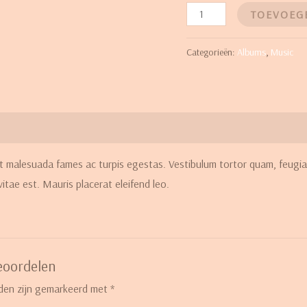
TOEVOEG
Categorieën:
Albums
,
Music
t malesuada fames ac turpis egestas. Vestibulum tortor quam, feugiat
itae est. Mauris placerat eleifend leo.
eoordelen
lden zijn gemarkeerd met
*